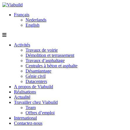
Français
Nederlands
English
Activités
Travaux de voirie
Démolition et terrassement
Travaux d’asphaltage
Centrales à béton et asphalte
Désamiantage
Génie civil
Datacenters
A propos de Viabuild
Réalisations
Actualité
Travailler chez Viabuild
Team
Offres d’emploi
International
Contactez-nous