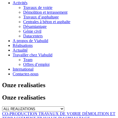
Activités
Travaux de voirie
Démolition et terrassement
Travaux d’asphaltage
Centrales à béton et asphalte
Désamiantage
Génie civil
Datacenters
A propos de Viabuild
Réalisations
Actualité
Travailler chez Viabuild
Team
Offres d’emploi
International
Contactez-nous
Onze realisaties
Onze realisaties
CO-PRODUCTION
TRAVAUX DE VOIRIE
DÉMOLITION ET